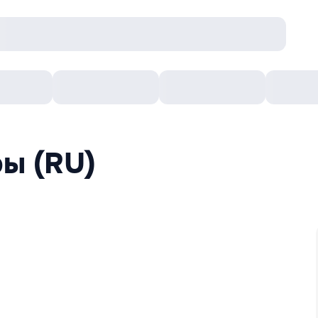
онцерты
Театр
Кишинев Арена
Кино
ы (RU)