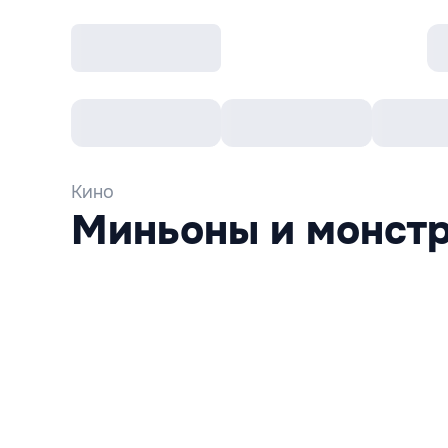
Все cобытия
Afisha рекомендует
К
Кино
Миньоны и монстр