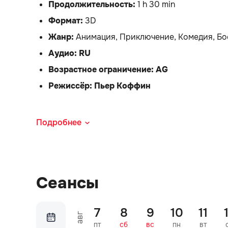
Продолжительность:
 1 h 30 min
Формат:
 3D
Жанр: 
Анимация, Приключение, Комедия, Бо
Аудио: RU
Возрастное ограничение: AG
Режиссёр: Пьер Коффин
Пожалуйста, проверьте информацию на билете 
Подробнее
обязуется принять и соблюдать следующие ук
Отсутствие на указанное на билете время не 
использование на последующем мероприяти
Сеансы
Возврат финансовых средств возможен, если 
за 3 часа до показа фильма.
Возврат финансовых средств в выходные дни
7
8
9
10
11
авг
Службе поддержки клиентов (+373 22 896 499
пт
сб
вс
пн
вт