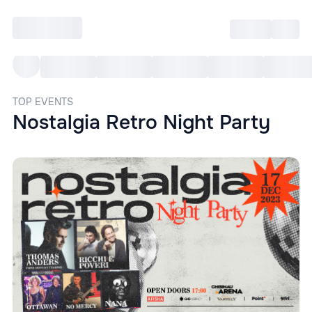
Войти
RO
Все cобытия
Afisha ре
TOP EVENTS
Nostalgia Retro Night Party