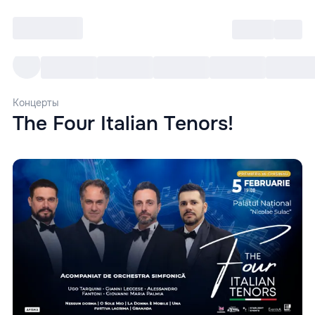
Войти
RO
Все cобытия
Afisha ре
Концерты
The Four Italian Tenors!