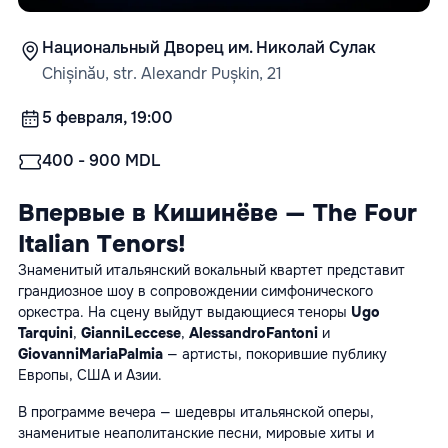
Национальный Дворец им. Николай Сулак
Chișinău, str. Alexandr Pușkin, 21
5 февраля, 19:00
400 - 900 MDL
Впервые в Кишинёве — The Four 
Italian Tenors!
Знаменитый итальянский вокальный квартет представит 
грандиозное шоу в сопровождении симфонического 
оркестра. На сцену выйдут выдающиеся теноры 
Ugo 
Tarquini
, 
Gianni
Leccese
, 
Alessandro
Fantoni
 и 
Giovanni
Maria
Palmia
 — артисты, покорившие публику 
Европы, США и Азии.
В программе вечера — шедевры итальянской оперы, 
знаменитые неаполитанские песни, мировые хиты и 