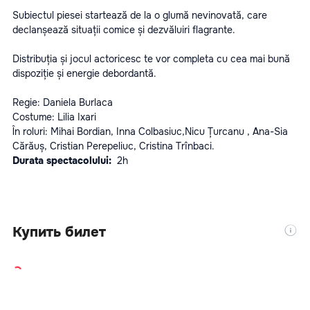
Subiectul piesei startează de la o glumă nevinovată, care 
declanșează situații comice și dezvăluiri flagrante.
Distribuția și jocul actoricesc te vor completa cu cea mai bună 
dispoziție și energie debordantă.
Regie: Daniela Burlaca
Costume: Lilia Ixari
În roluri: Mihai Bordian, Inna Colbasiuc,Nicu Țurcanu , Ana-Sia 
Cărăuș, Cristian Perepeliuc, Cristina Trînbaci.
Durata spectacolului: 
 2h
Купить билет