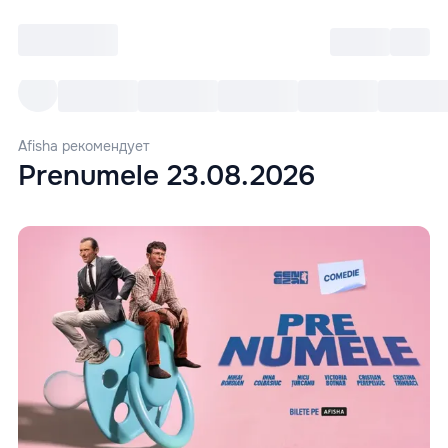
Войти
RO
Все cобытия
Afisha ре
Afisha рекомендует
Prenumele 23.08.2026