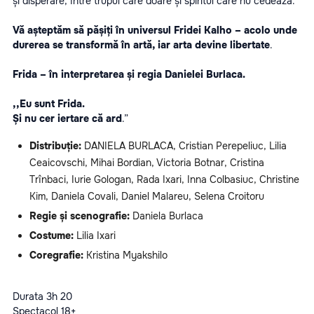
și disperare, între trupul care doare și spiritul care nu cedează.
Vă așteptăm să pășiți în universul Fridei Kalho – acolo unde 
durerea se transformă în artă, iar arta devine libertate
.
Frida – în interpretarea și regia Danielei Burlaca.
,,Eu sunt Frida.
Și nu cer iertare că ard
.”
Distribuție: 
DANIELA BURLACA, Cristian Perepeliuc, Lilia 
Ceaicovschi, Mihai Bordian, Victoria Botnar, Cristina 
Trînbaci, Iurie Gologan, Rada Ixari, Inna Colbasiuc, Christine 
Kim, Daniela Covali, Daniel Malareu, Selena Croitoru
Regie și scenografie: 
Daniela Burlaca
Costume:
 Lilia Ixari
Coregrafie: 
Kristina Myakshilo
Durata 3h 20
Spectacol 18+