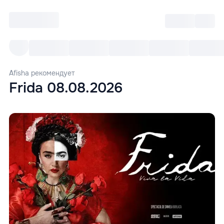
Войти
RO
Все cобытия
Afisha ре
Afisha рекомендует
Frida 08.08.2026