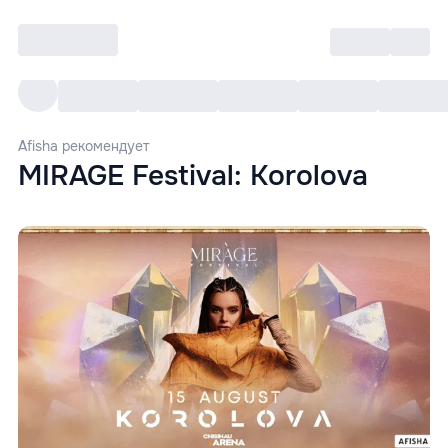
Войти
RO
Все cобытия
Afisha ре
Afisha рекомендует
MIRAGE Festival: Korolova