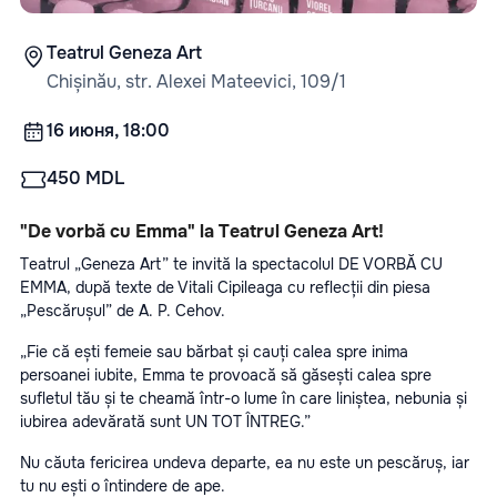
Teatrul Geneza Art
Chișinău, str. Alexei Mateevici, 109/1
16 июня, 18:00
450 MDL
"De vorbă cu Emma" la Teatrul Geneza Art!
Teatrul „Geneza Art” te invită la spectacolul DE VORBĂ CU 
EMMA, după texte de Vitali Cipileaga cu reflecții din piesa 
„Pescărușul” de A. P. Cehov.
„Fie că ești femeie sau bărbat și cauți calea spre inima 
persoanei iubite, Emma te provoacă să găsești calea spre 
sufletul tău și te cheamă într-o lume în care liniștea, nebunia și 
iubirea adevărată sunt UN TOT ÎNTREG.”
Nu căuta fericirea undeva departe, ea nu este un pescăruș, iar 
tu nu ești o întindere de ape.