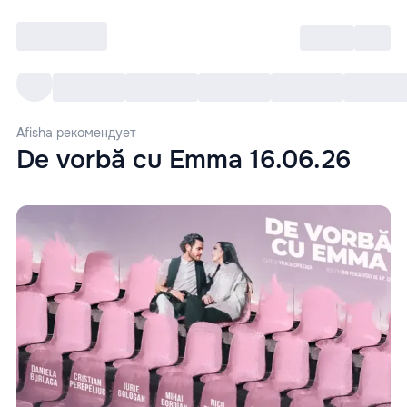
Войти
RO
Все cобытия
Afisha ре
Afisha рекомендует
De vorbă cu Emma 16.06.26