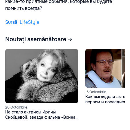
какие-то приятные события, которые вы будете
помнить всегда?
Sursă
:
LifeStyle
Noutați asemănătoare
16 Octombrie
Как выглядели актер
первом и последнем 
20 Octombrie
Не стало актрисы Ирины
Скобцевой, звезда фильмa «Война
и мир»