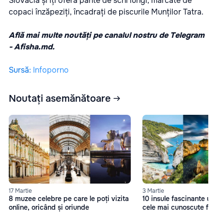
Slovacia și îți oferă pante de schi lungi, marcate de
copaci înzăpeziți, încadrați de piscurile Munților Tatra.
Află mai multe noutăți pe canalul nostru de Telegram
-
Afisha.md.
Sursă
:
Infoporno
Noutați asemănătoare
17 Martie
3 Martie
8 muzee celebre pe care le poți vizita
10 insule fascinante un
online, oricând și oriunde
cele mai cunoscute fil