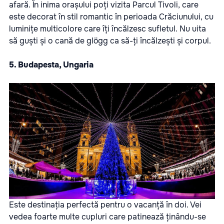
afară. În inima orașului poți vizita Parcul Tivoli, care
este decorat în stil romantic în perioada Crăciunului, cu
luminițe multicolore care îți încălzesc sufletul. Nu uita
să guști și o cană de glögg ca să-ți încălzești și corpul.
5. Budapesta, Ungaria
Este destinația perfectă pentru o vacanță în doi. Vei
vedea foarte multe cupluri care patinează ținându-se