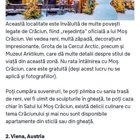
Această localitate este învăluită de multe povești
legate de Crăciun, fiind „reședința” oficială a lui Moș
Crăciun. Vei vedea reni, multă zăpadă, decorațiuni
impresionante, Grota de la Cercul Arctic, precum și
Muzeul Arktikum, care dă multe detalii despre stilul de
viață din această zonă. Nu rata întâlnirea cu Moș
Crăciun, care este gratuită (deși acest lucru nu se
aplică și fotografiilor).
Poți cumpăra suveniruri, te poți plimba cu sania trasă
de reni, vei fi uimit de sculpturile în gheață, te poți caza
chiar în Satul lui Moș Crăciun, există delicii culinare cu
tema Crăciunului și mai nou sunt disponibile
apartamente din sticlă sau din gheață.
2. Viena, Austria