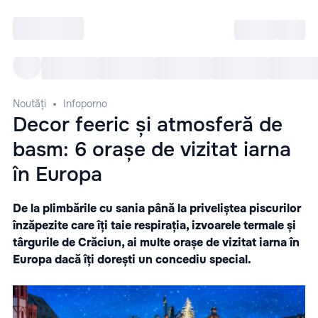
Intră
RU
Toate Evenimentele
Afi
Noutăți
Infoporno
Decor feeric și atmosferă de
basm: 6 orașe de vizitat iarna
în Europa
De la plimbările cu sania până la priveliștea piscurilor
înzăpezite care îți taie respirația, izvoarele termale și
târgurile de Crăciun, ai multe orașe de vizitat iarna în
Europa dacă îți dorești un concediu special.