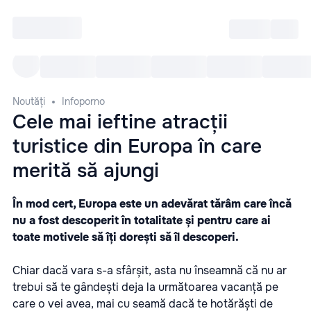
Intră
RU
Toate Evenimentele
Afi
Noutăți
Infoporno
Cele mai ieftine atracții
turistice din Europa în care
merită să ajungi
În mod cert, Europa este un adevărat tărâm care încă
nu a fost descoperit în totalitate și pentru care ai
toate motivele să îți dorești să îl descoperi.
Chiar dacă vara s-a sfârșit, asta nu înseamnă că nu ar
trebui să te gândești deja la următoarea vacanță pe
care o vei avea, mai cu seamă dacă te hotărăști de