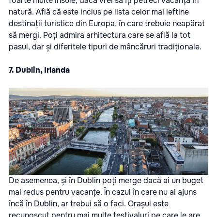
foarte multe insule, dacă vrei să îți petreci vacanța în
natură. Află că este inclus pe lista celor mai ieftine
destinații turistice din Europa, în care trebuie neapărat
să mergi. Poți admira arhitectura care se află la tot
pasul, dar și diferitele tipuri de mâncăruri tradiționale.
7. Dublin, Irlanda
De asemenea, și în Dublin poți merge dacă ai un buget
mai redus pentru vacanțe. În cazul în care nu ai ajuns
încă în Dublin, ar trebui să o faci. Orașul este
recunoscut pentru mai multe festivaluri pe care le are.