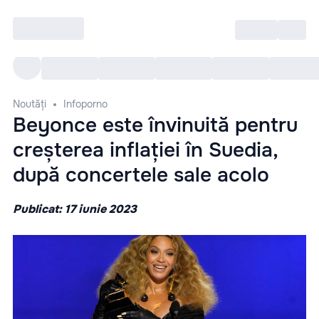
Intră
RU
Toate Evenimentele
Afi
Noutăți
Infoporno
Beyonce este învinuită pentru
creșterea inflației în Suedia,
după concertele sale acolo
Publicat: 17 iunie 2023