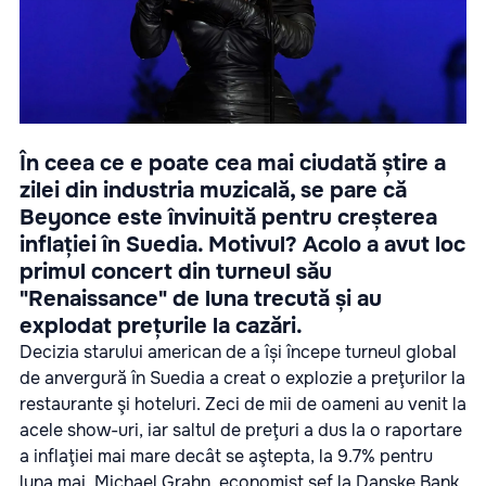
În ceea ce e poate cea mai ciudată știre a
zilei din industria muzicală, se pare că
Beyonce este învinuită pentru creșterea
inflației în Suedia. Motivul? Acolo a avut loc
primul concert din turneul său
"Renaissance" de luna trecută și au
explodat prețurile la cazări.
Decizia starului american de a își începe turneul global
de anvergură în Suedia a creat o explozie a preţurilor la
restaurante şi hoteluri. Zeci de mii de oameni au venit la
acele show-uri, iar saltul de preţuri a dus la o raportare
a inflaţiei mai mare decât se aştepta, la 9.7% pentru
luna mai. Michael Grahn, economist şef la Danske Bank,