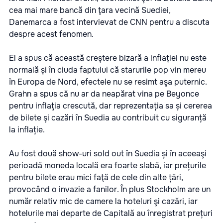
cea mai mare bancă din ţara vecină Suediei,
Danemarca a fost intervievat de CNN pentru a discuta
despre acest fenomen.
El a spus că această creștere bizară a inflației nu este
normală și în ciuda faptului că starurile pop vin mereu
în Europa de Nord, efectele nu se resimt aşa puternic.
Grahn a spus că nu ar da neapărat vina pe Beyonce
pentru inflaţia crescută, dar reprezentația sa și cererea
de bilete şi cazări în Suedia au contribuit cu siguranță
la inflație.
Au fost două show-uri sold out în Suedia și în aceeaşi
perioadă moneda locală era foarte slabă, iar prețurile
pentru bilete erau mici faţă de cele din alte țări,
provocând o invazie a fanilor. În plus Stockholm are un
număr relativ mic de camere la hoteluri şi cazări, iar
hotelurile mai departe de Capitală au înregistrat prețuri