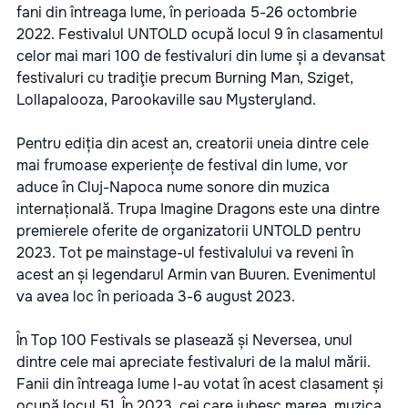
fani din întreaga lume, în perioada 5-26 octombrie
2022. Festivalul UNTOLD ocupă locul 9 în clasamentul
celor mai mari 100 de festivaluri din lume și a devansat
festivaluri cu tradiţie precum Burning Man, Sziget,
Lollapalooza, Parookaville sau Mysteryland.
Pentru ediția din acest an, creatorii uneia dintre cele
mai frumoase experiențe de festival din lume, vor
aduce în Cluj-Napoca nume sonore din muzica
internațională. Trupa Imagine Dragons este una dintre
premierele oferite de organizatorii UNTOLD pentru
2023. Tot pe mainstage-ul festivalului va reveni în
acest an și legendarul Armin van Buuren. Evenimentul
va avea loc în perioada 3-6 august 2023.
În Top 100 Festivals se plasează și Neversea, unul
dintre cele mai apreciate festivaluri de la malul mării.
Fanii din întreaga lume l-au votat în acest clasament și
ocupă locul 51. În 2023, cei care iubesc marea, muzica