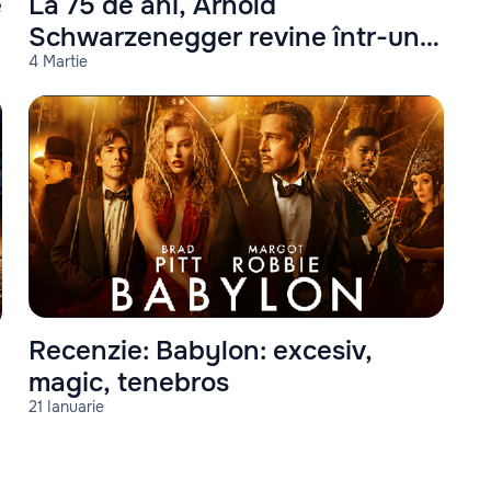
e
La 75 de ani, Arnold
Schwarzenegger revine într-un
4 Martie
rol de acțiune
Recenzie: Babylon: excesiv,
magic, tenebros
21 Ianuarie