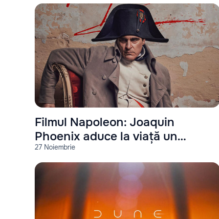
Filmul Napoleon: Joaquin
Phoenix aduce la viață un
27 Noiembrie
spectacol istoric