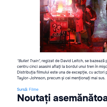
"Bullet Train"
, regizat de David Leitch, se bazează 
centru cinci asasini aflați la bordul unui tren în mi
Distribuția filmului este una de excepție, cu acto
Taylor-Johnson, precum și cei menționați mai sus.
Sursă
:
Filme
Noutați asemănăto