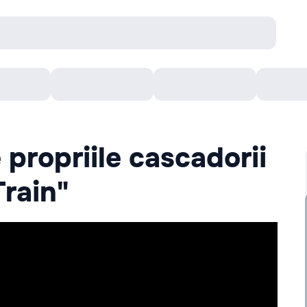
Concerte
Teatru
Arena Chișinău
Filme
e propriile cascadorii
Train"