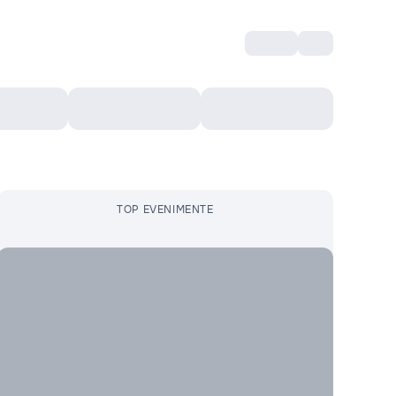
Intră
RU
Voucher Cultural
Top 10
Mai mult
TOP EVENIMENTE