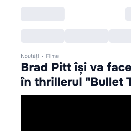
Toate Evenimentele
Afisha Recomandă
Noutăți
Filme
Brad Pitt își va fac
în thrillerul "Bullet 