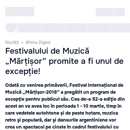
Intră
RU
Toate Evenimentele
Afi
Noutăți
Afisha Digest
Festivalului de Muzică
„Mărțișor” promite a fi unul de
excepție!
Odată cu venirea primăverii, Festival Internațional de
Muzică „Mărțișor-2018” a pregătit un program de
excepție pentru publicul său. Cea de-a 52-a ediţie din
acest an va avea loc în perioada 1 - 10 martie, timp în
care vedetele autohtone și de peste hotare, muzica
retro şi populară, dar şi dansurile argentiniene vor
crea un spectacol pe cinste în cadrul festivalului cu