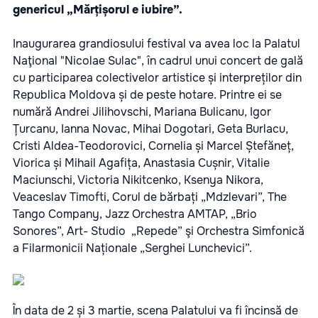
genericul „Mărțișorul e iubire”.
Inaugurarea grandiosului festival va avea loc la Palatul
Naţional "Nicolae Sulac", în cadrul unui concert de gală
cu participarea colectivelor artistice și interpreților din
Republica Moldova și de peste hotare. Printre ei se
numără Andrei Jilihovschi, Mariana Bulicanu, Igor
Țurcanu, Ianna Novac, Mihai Dogotari, Geta Burlacu,
Cristi Aldea-Teodorovici, Cornelia și Marcel Ștefăneț,
Viorica și Mihail Agafița, Anastasia Cușnir, Vitalie
Maciunschi, Victoria Nikitcenko, Ksenya Nikora,
Veaceslav Timofti, Corul de bărbați „Mdzlevari”, The
Tango Company, Jazz Orchestra AMTAP, „Brio
Sonores”, Art- Studio „Repede” şi Orchestra Simfonică
a Filarmonicii Naționale „Serghei Lunchevici”.
În data de 2 și 3 martie, scena Palatului va fi încinsă de