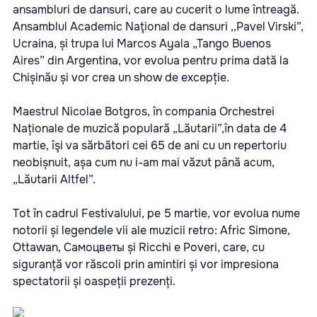
ansambluri de dansuri, care au cucerit o lume întreagă.
Ansamblul Academic Naţional de dansuri ,,Pavel Virski”,
Ucraina, și trupa lui Marcos Ayala „Tango Buenos
Aires” din Argentina, vor evolua pentru prima dată la
Chișinău și vor crea un show de excepție.
Maestrul Nicolae Botgros, în compania Orchestrei
Naționale de muzică populară „Lăutarii”,în data de 4
martie, îşi va sărbători cei 65 de ani cu un repertoriu
neobișnuit, așa cum nu i-am mai văzut până acum,
„Lăutarii Altfel”.
Tot în cadrul Festivalului, pe 5 martie, vor evolua nume
notorii și legendele vii ale muzicii retro: Afric Simone,
Ottawan, Самоцветы și Ricchi e Poveri, care, cu
siguranță vor răscoli prin amintiri și vor impresiona
spectatorii și oaspeții prezenți.