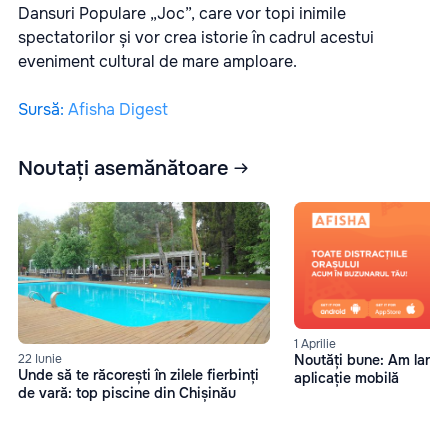
Dansuri Populare „Joc”, care vor topi inimile
spectatorilor și vor crea istorie în cadrul acestui
eveniment cultural de mare amploare.
Sursă
:
Afisha Digest
Noutați asemănătoare
1 Aprilie
22 Iunie
Noutăți bune: Am lansa
Unde să te răcorești în zilele fierbinți
aplicație mobilă
de vară: top piscine din Chișinău