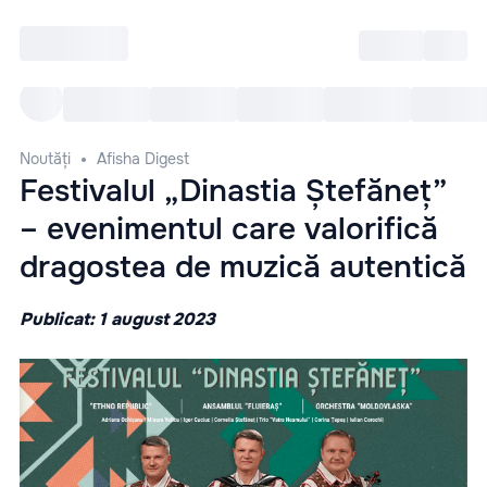
Intră
RU
Toate Evenimentele
Afi
Noutăți
Afisha Digest
Festivalul „Dinastia Ștefăneț”
– evenimentul care valorifică
dragostea de muzică autentică
Publicat: 1 august 2023