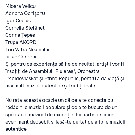
Mioara Velicu
Adriana Ochișanu
Igor Cuciuc
Cornelia Ștefăneț
Corina Țepes
Trupa AKORD
Trio Vatra Neamului
Iulian Corochi
Și pentru ca experiența să fie de neuitat, artiștii vor fi
însoțiți de Ansamblul „Fluieraș”, Orchestra
„Moldovlaska” și Ethno Republic, pentru a da viață și
mai mult muzicii autentice și tradiționale.
Nu rata această ocazie unică de a te conecta cu
rădăcinile muzicii populare și de a te bucura de un
spectacol muzical de excepție. Fii parte din acest
eveniment deosebit și lasă-te purtat pe aripile muzicii
autentice.