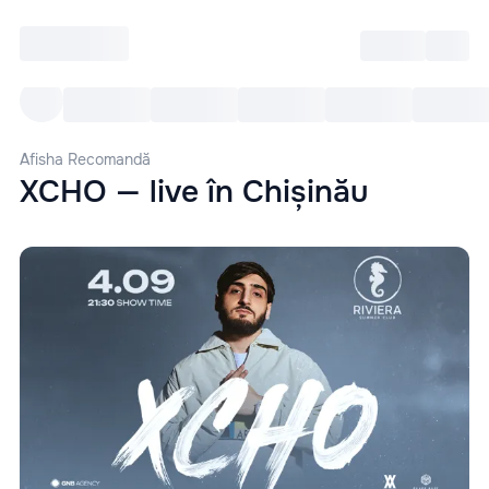
Intră
RU
Toate Evenimentele
Afi
Afisha Recomandă
XCHO — live în Chișinău