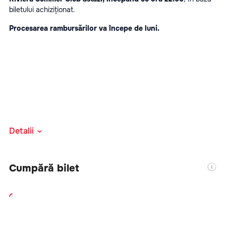
biletului achiziționat.
Procesarea rambursărilor va începe de luni.
Detalii
Cumpără bilet
Atenție!
 Biletul cu acces la masă include doar accesul și 
rezervarea mesei, 
fără consumație inclusă
. Pentru 
toate 