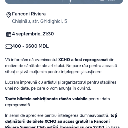
Fanconi Riviera
Chișinău, str. Ghidighici, 5
4 septembrie, 21:30
400 - 6600 MDL
Vă informăm că evenimentul 
XCHO a fost reprogramat
 din 
motive de sănătate ale artistului. Ne pare rău pentru această 
situație și vă mulțumim pentru înțelegere și susținere.
Lucrăm împreună cu artistul și organizatorul pentru stabilirea 
unei noi date, pe care o vom anunța în curând.
Toate biletele achiziționate rămân valabile
 pentru data 
reprogramată.
În semn de apreciere pentru înțelegerea dumneavoastră, 
toți 
deținătorii de bilete XCHO au acces gratuit la Fanconi 
Riviera Summer Club astăzi, începând cu ora 22:00
, în baza 