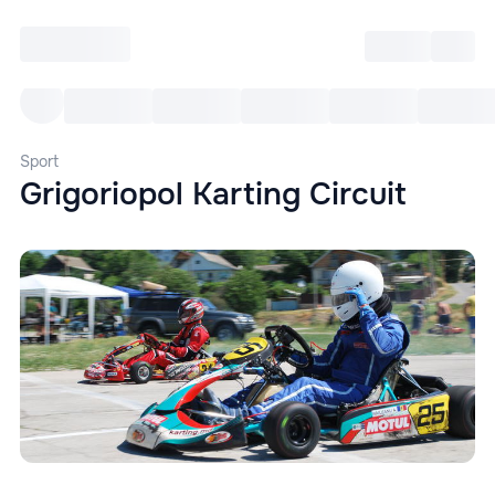
Intră
RU
Toate Evenimentele
Afi
Sport
Grigoriopol Karting Circuit