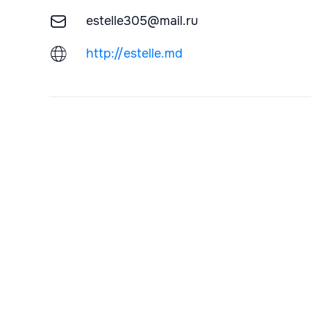
estelle305@mail.ru
http://estelle.md