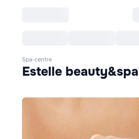
Toate Evenimentele
Afisha Recomandă
Spa-centre
Estelle beauty&spa