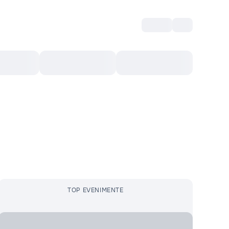
Intră
RU
Voucher Cultural
Top 10
Mai mult
TOP EVENIMENTE