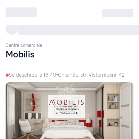
Intră
RU
Toate Evenimentele
Afi
Centre comerciale
Mobilis
•
Se deschide la 16:40
Chișinău, str. Visterniceni, 42