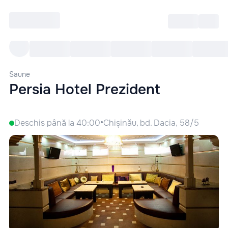
Intră
RU
Toate Evenimentele
Afi
Saune
Persia Hotel Prezident
•
Deschis până la 40:00
Chișinău, bd. Dacia, 58/5