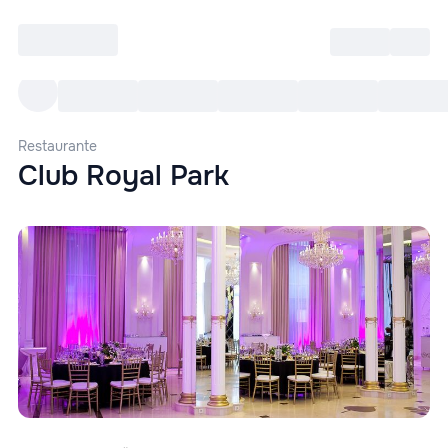
Intră
RU
Toate Evenimentele
Afi
Restaurante
Club Royal Park