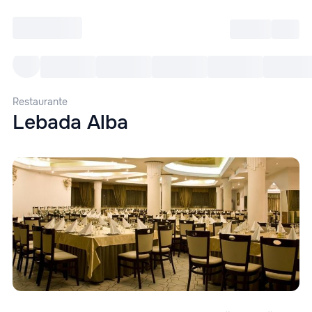
Intră
RU
Toate Evenimentele
Afi
Restaurante
Lebada Alba