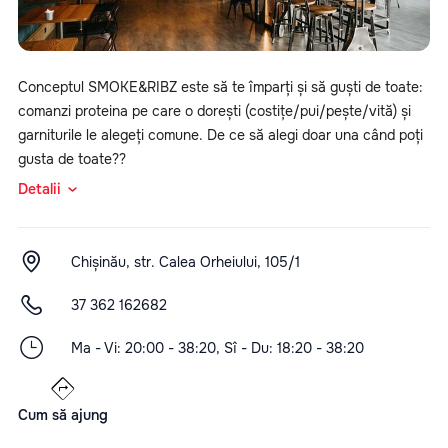
Conceptul SMOKE&RIBZ este să te împarți și să guști de toate:
comanzi proteina pe care o dorești (costițe/pui/pește/vită) și
garniturile le alegeți comune. De ce să alegi doar una când poți
gusta de toate??
Detalii
Chișinău, str. Calea Orheiului, 105/1
37 362 162682
Ma - Vi: 20:00 - 38:20, Sî - Du: 18:20 - 38:20
Cum să ajung