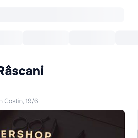
Concerte
Teatru
Arena Chișinău
Filme
Râscani
on Costin, 19/6