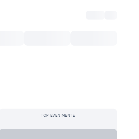
Intră
RU
Voucher Cultural
Top 10
Mai mult
TOP EVENIMENTE