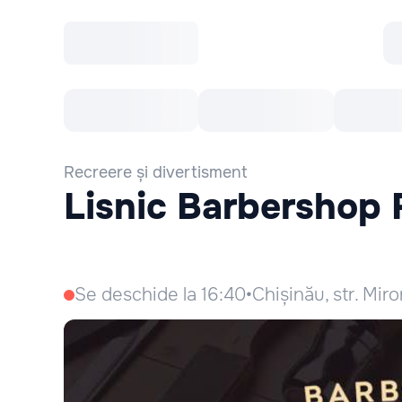
Toate Evenimentele
Afisha Recomandă
Recreere și divertisment
Lisnic Barbershop 
Se deschide la 16:40
•
Chișinău, str. Mir