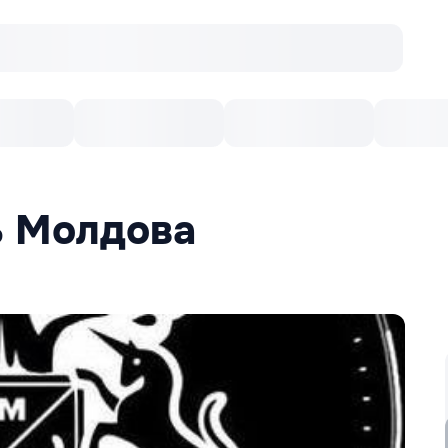
Concerte
Teatru
Arena Chișinău
Filme
ь Молдова