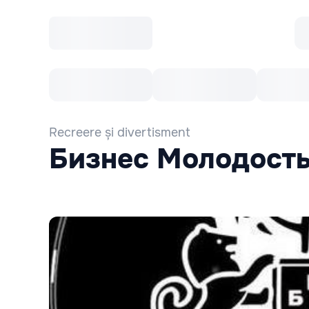
Toate Evenimentele
Afisha Recomandă
Recreere și divertisment
Бизнес Молодост