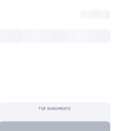
Intră
RU
Voucher Cultural
Top 10
Mai mult
TOP EVENIMENTE