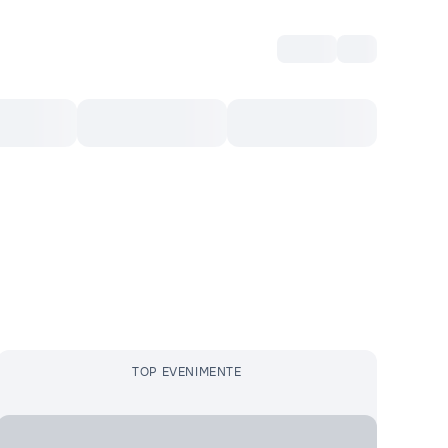
Intră
RU
Voucher Cultural
Top 10
Mai mult
TOP EVENIMENTE