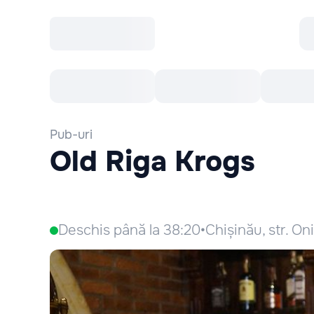
Toate Evenimentele
Afisha Recomandă
Pub-uri
Old Riga Krogs
Deschis până la 38:20
•
Chișinău, str. On