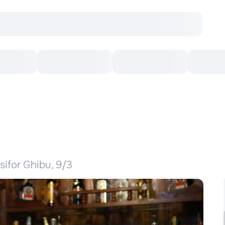
Concerte
Teatru
Arena Chișinău
Filme
isifor Ghibu, 9/3