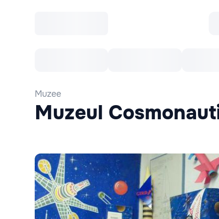
Toate Evenimentele
Afisha Recomandă
Muzee
Muzeul Cosmonauti