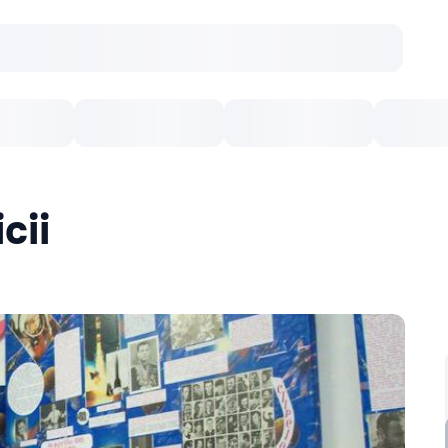
Concerte
Teatru
Arena Chișinău
Filme
cii