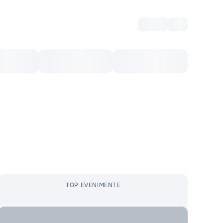
Intră
RU
Voucher Cultural
Top 10
Mai mult
TOP EVENIMENTE