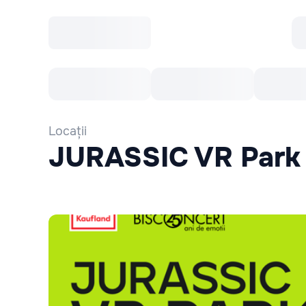
Toate Evenimentele
Afisha Recomandă
Locații
JURASSIC VR Park