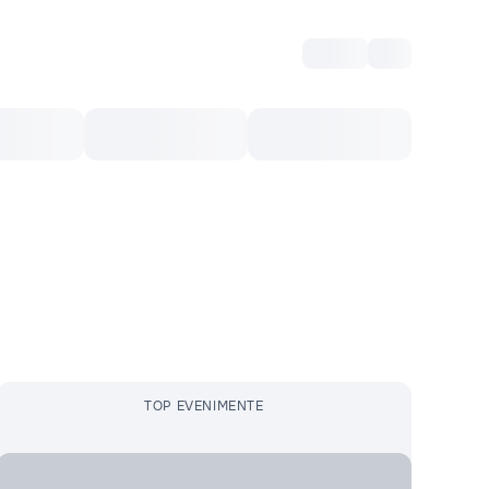
Intră
RU
Voucher Cultural
Top 10
Mai mult
TOP EVENIMENTE