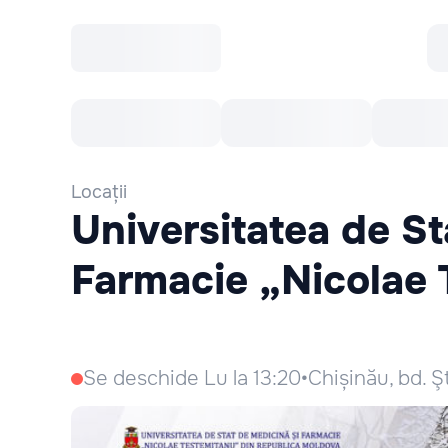
Toate Evenimentele
Afisha Recomandă
Locații
Universitatea de St
Farmacie „Nicolae
Se deschide Lu la 13:20
•
Chișinău, bd. Ş