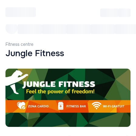
Intră
RU
Toate Evenimentele
Afi
Fitness centre
Jungle Fitness