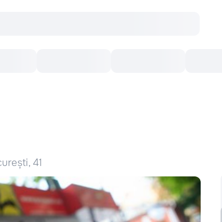
Concerte
Teatru
Arena Chișinău
Filme
urești, 41