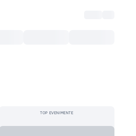
Intră
RU
Voucher Cultural
Top 10
Mai mult
TOP EVENIMENTE