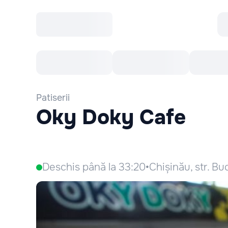
Toate Evenimentele
Afisha Recomandă
Patiserii
Oky Doky Cafe
Deschis până la 33:20
•
Chișinău, str. Buc