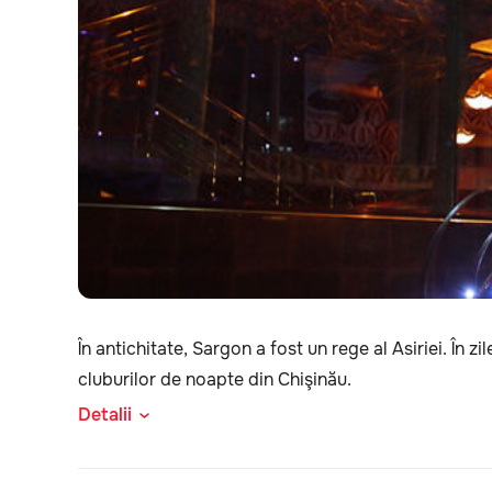
În antichitate, Sargon a fost un rege al Asiriei. În 
cluburilor de noapte din Chişinău.
Detalii