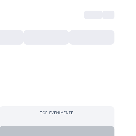
Intră
RU
Voucher Cultural
Top 10
Mai mult
TOP EVENIMENTE