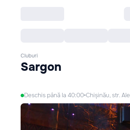
Toate Evenimentele
Afisha Recomandă
Cluburi
Sargon
Deschis până la 40:00
•
Chișinău, str. Al