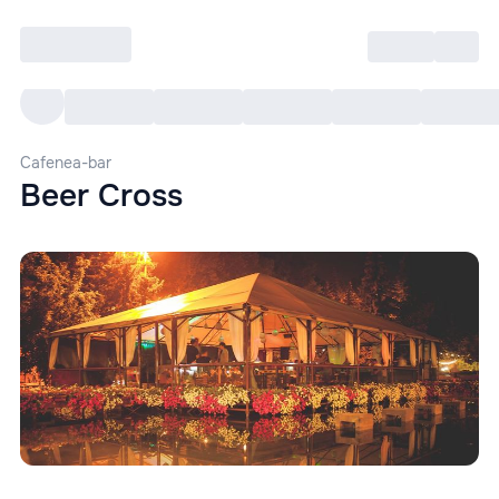
Intră
RU
Toate Evenimentele
Afi
Cafenea-bar
Beer Cross