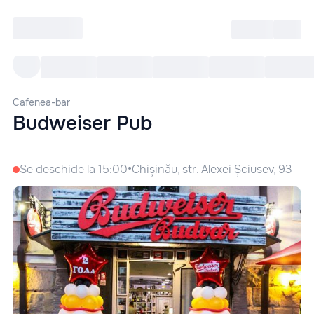
Intră
RU
Toate Evenimentele
Afi
Cafenea-bar
Budweiser Pub
•
Se deschide la 15:00
Chișinău, str. Alexei Șciusev, 93