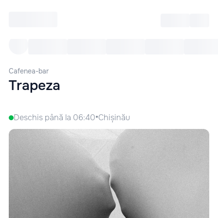
Intră
RU
Toate Evenimentele
Afi
Cafenea-bar
Trapeza
•
Deschis până la 06:40
Chișinău