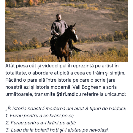
Atât piesa cât și videoclipul îl reprezintă pe artist în
totalitate, o abordare atipică a ceea ce trăim și simțim.
Făcând o paralelă între istoria pe care o scrie țara
noastră azi și istoria modernă, Vali Boghean a scris
următoarele, transmite
Știri.md
cu referire la
unica.md
:
„În istoria noastră modernă am avut 3 tipuri de haiduci:
1. Furau pentru a se hrăni pe ei;
2. Furau pentru a-i hrăni pe alții;
3. Luau de la boierii hoți și-i ajutau pe nevoiași.