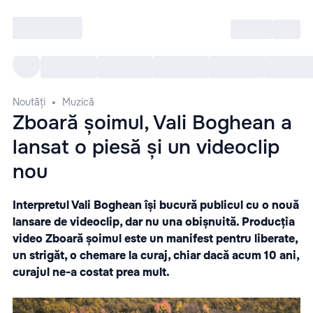
Intră
RU
Toate Evenimentele
Afi
Noutăți
Muzică
Zboară șoimul, Vali Boghean a
lansat o piesă și un videoclip
nou
Interpretul Vali Boghean își bucură publicul cu o nouă
lansare de videoclip, dar nu una obișnuită. Producția
video Zboară șoimul este un manifest pentru liberate,
un strigăt, o chemare la curaj, chiar dacă acum 10 ani,
curajul ne-a costat prea mult.