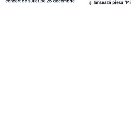
concert de suflet pe 26 decembrie
și lansează piesa "Miam