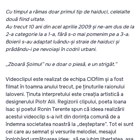
Cu timpul a rămas doar primul tip de haiduci, celelalte
două fiind uitate.
Au trecut 10 ani din acel aprilie 2009 și ne-am dus de la
2-a categorie la a 1-a, fără s-o mai pomenim pe a 3-a.
Boierii s-au adaptat luându-și straie de haiduci și
prădându-i pe nevoiași în codrii urbani.
„Zboară Șoimul” nu e doar o piesă, e un strigăt.”
Videoclipul este realizat de echipa CIOfilm și a fost
filmat în toamna anului trecut, pe ținuturile raionului
Ialoveni. Ținuta interpretului este creația artistică a
designerului Piotr Alii.
Regizorii clipului, poeta Ioana
Isac și poetul Ronin Terente spun că ideea realizării
acestui videoclip s-a ivit din dorința comună de a
îndemna societatea noastră la „deșteptare”. Tot ei sunt
cei care au semnat și versurile melodiei, mesajul
înglobând următoarea idee: „să ne iubim libertatea, așa