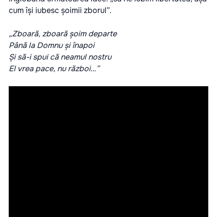
cum își iubesc șoimii zborul”.
„Zboară, zboară șoim departe
Până la Domnu și înapoi
Și să-i spui că neamul nostru
El vrea pace, nu război…”