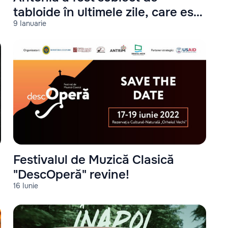
tabloide în ultimele zile, care este
9 Ianuarie
motivul?
Festivalul de Muzică Clasică
"DescOperă" revine!
16 Iunie