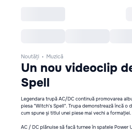
Toate Evenimentele
Afisha Recomandă
Noutăți
Muzică
Un nou videoclip d
Spell
Legendara trupă AC/DC continuă promovarea album
piesa "Witch's Spell". Trupa demonstrează încă o 
cum spune și titlul unei piese mai vechi a formației.
AC / DC plănuise să facă turnee în spatele Power 