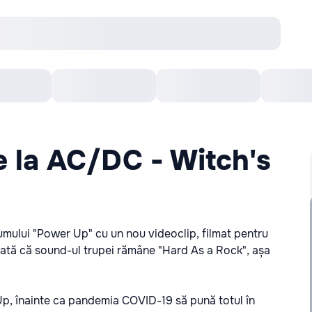
Concerte
Teatru
Arena Chișinău
Filme
e la AC/DC - Witch's
ului "Power Up" cu un nou videoclip, filmat pentru
dată că sound-ul trupei rămâne "Hard As a Rock", așa
Up, înainte ca pandemia COVID-19 să pună totul în