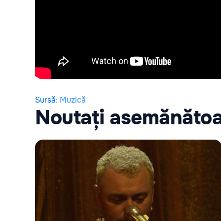
Sursă
:
Muzică
Noutați asemănăto