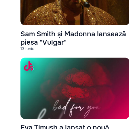
Sam Smith și Madonna lansează
piesa "Vulgar"
13 Iunie
Eva Timush a lansat o nouă