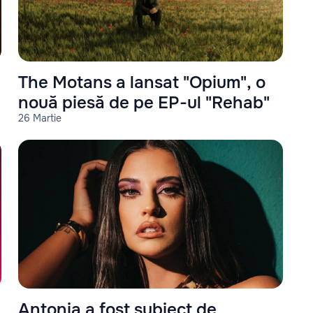
The Motans a lansat "Opium", o
nouă piesă de pe EP-ul "Rehab"
26 Martie
Antonia a fost subiect de