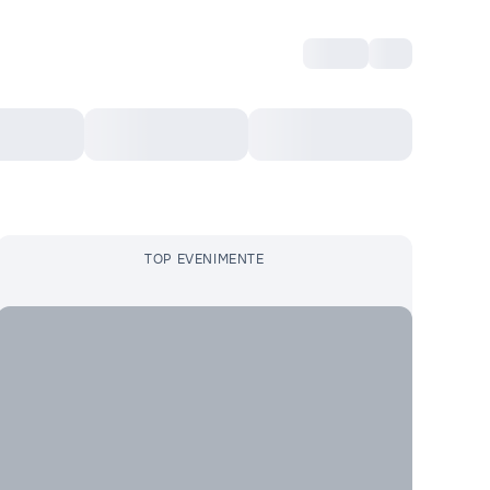
Intră
RU
Voucher Cultural
Top 10
Mai mult
TOP EVENIMENTE