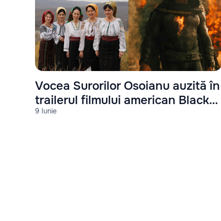
Vocea Surorilor Osoianu auzită în
trailerul filmului american Black
9 Iunie
Adam