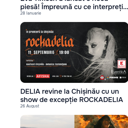
piesă! Împreună cu ce interpreți
28 Ianuarie
a cântat?
DELIA revine la Chișinău cu un
show de excepție ROCKADELIA
26 August