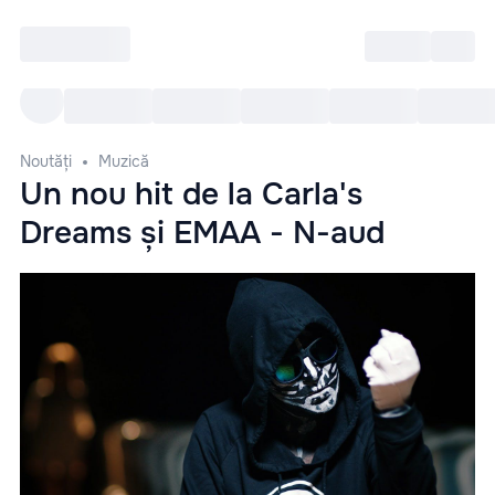
Intră
RU
Toate Evenimentele
Afi
Noutăți
Muzică
Un nou hit de la Carla's
Dreams și EMAA - N-aud