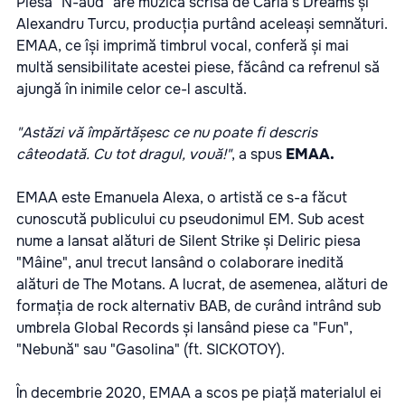
Piesa "N-aud" are muzica scrisă de Carla's Dreams și
Alexandru Turcu, producția purtând aceleași semnături.
EMAA, ce își imprimă timbrul vocal, conferă și mai
multă sensibilitate acestei piese, făcând ca refrenul să
ajungă în inimile celor ce-l ascultă.
"Astăzi vă împărtășesc ce nu poate fi descris
câteodată. Cu tot dragul, vouă!"
, a spus
EMAA.
EMAA este Emanuela Alexa, o artistă ce s-a făcut
cunoscută publicului cu pseudonimul EM. Sub acest
nume a lansat alături de Silent Strike și Deliric piesa
"Mâine", anul trecut lansând o colaborare inedită
alături de The Motans. A lucrat, de asemenea, alături de
formația de rock alternativ BAB, de curând intrând sub
umbrela Global Records și lansând piese ca "Fun",
"Nebună" sau "Gasolina" (ft. SICKOTOY).
În decembrie 2020, EMAA a scos pe piață materialul ei