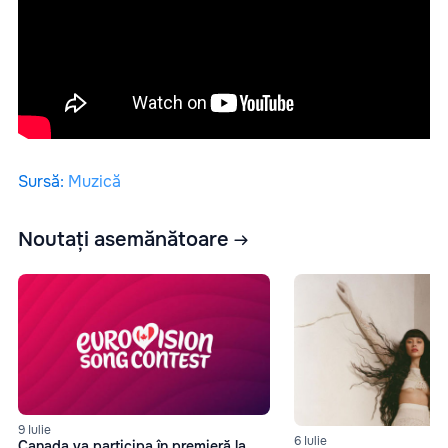
Sursă
:
Muzică
Noutați asemănătoare
9 Iulie
6 Iulie
Canada va participa în premieră la