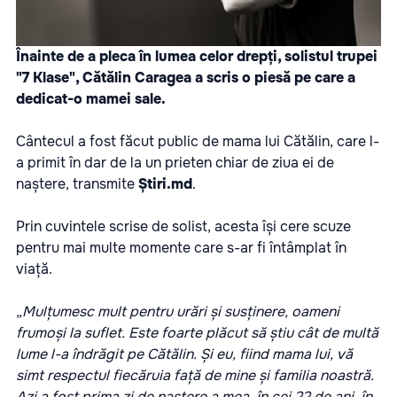
Înainte de a pleca în lumea celor drepți, solistul trupei
"7 Klase", Cătălin Caragea a scris o piesă pe care a
dedicat-o mamei sale.
Cântecul a fost făcut public de mama lui Cătălin, care l-
a primit în dar de la un prieten chiar de ziua ei de
naștere, transmite
Știri.md
.
Prin cuvintele scrise de solist, acesta își cere scuze
pentru mai multe momente care s-ar fi întâmplat în
viață.
„Mulțumesc mult pentru urări și susținere, oameni
frumoși la suflet. Este foarte plăcut să știu cât de multă
lume l-a îndrăgit pe Cătălin. Și eu, fiind mama lui, vă
simt respectul fiecăruia față de mine și familia noastră.
Azi a fost prima zi de naștere a mea, în cei 22 de ani, în