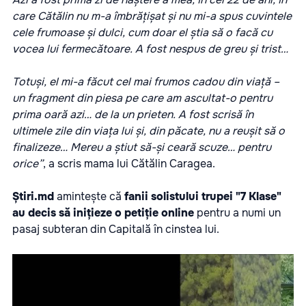
care Cătălin nu m-a îmbrățișat și nu mi-a spus cuvintele
cele frumoase și dulci, cum doar el știa să o facă cu
vocea lui fermecătoare. A fost nespus de greu și trist…
Totuși, el mi-a făcut cel mai frumos cadou din viață –
un fragment din piesa pe care am ascultat-o pentru
prima oară azi… de la un prieten. A fost scrisă în
ultimele zile din viața lui și, din păcate, nu a reușit să o
finalizeze… Mereu a știut să-și ceară scuze… pentru
orice”
, a scris mama lui Cătălin Caragea.
Știri.md
amintește că
fanii solistului trupei "7 Klase"
au decis să inițieze o petiție online
pentru a numi un
pasaj subteran din Capitală în cinstea lui.