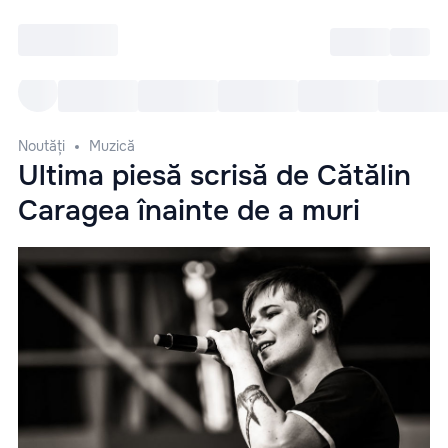
Intră
RU
Toate Evenimentele
Afi
Noutăți
Muzică
Ultima piesă scrisă de Cătălin
Caragea înainte de a muri