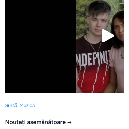
Sursă
:
Muzică
Noutați asemănătoare