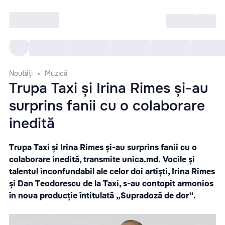
Intră
RU
Toate Evenimentele
Afi
Noutăți
Muzică
Trupa Taxi și Irina Rimes și-au
surprins fanii cu o colaborare
inedită
Trupa Taxi și Irina Rimes și-au surprins fanii cu o
colaborare inedită, transmite
unica.md.
Vocile și
talentul inconfundabil ale celor doi artiști, Irina Rimes
și Dan Teodorescu de la Taxi, s-au contopit armonios
în noua producție întitulată „Supradoză de dor”.