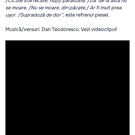
/Cu zile sfârtecate, nopți paralizate, /Da’ de la asta nu
se moare, /Nu se moare, din păcate./ Ar fi mult prea
ușor. /Supradoză de dor”
, este refrenul piesei.
Muzică/versuri: Dan Teodorescu. Vezi videoclipul!