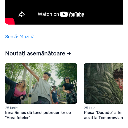
Sursă
:
Muzică
Noutați asemănătoare
25 Iunie
25 Iulie
Irina Rimes dă tonul petrecerilor cu
Piesa "Dudadu" a Irinei
"Hora fetelor"
auzit la Tomorrowland