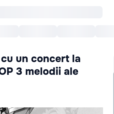
Concerte
Teatru
Arena Chișinău
Filme
cu un concert la
OP 3 melodii ale