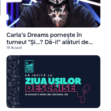
Carla’s Dreams pornește în
turneul "Și...? Dă-i!" alături de
18 August
Satoshi