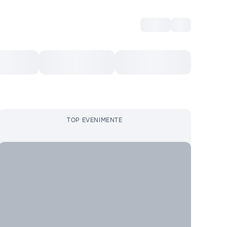
Intră
RU
Voucher Cultural
Top 10
Mai mult
TOP EVENIMENTE