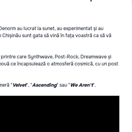
 Denorm au lucrat la sunet, au experimentat și au
 Chișinău sunt gata să vină în fața voastră ca să vă
e printre care Synthwave, Post-Rock, Dreamwave și
ă nouă ce încapsulează o atmosferă cosmică, cu un post
meră "
Velvet
", "
Ascending
" sau "
We Aren't
".