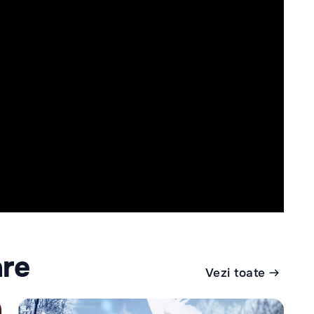
are
Vezi toate