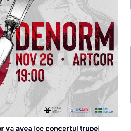
r va avea loc concertul trupei