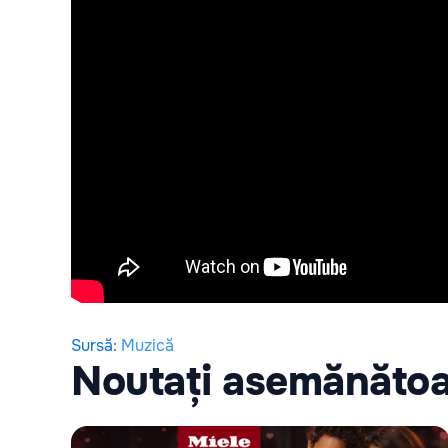
Sursă
:
Muzică
Noutați asemănăto