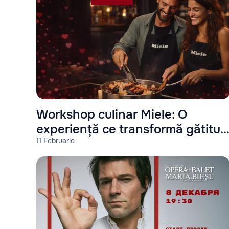
Workshop culinar Miele: O
experiență ce transformă gătitul
11 Februarie
într-o amintire memorabilă