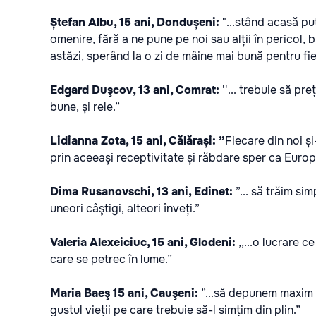
Ștefan Albu, 15 ani, Dondușeni:
"...stând acasă pu
omenire, fără a ne pune pe noi sau alții în pericol,
astăzi, sperând la o zi de mâine mai bună pentru fi
Edgard Duşcov, 13 ani, Comrat:
''... trebuie să pr
bune, și rele.”
Lidianna Zota, 15 ani, Călărași: ”
Fiecare din noi și
prin aceeași receptivitate și răbdare sper ca Eur
Dima Rusanovschi, 13 ani, Edinet:
”... să trăim si
uneori câştigi, alteori înveți.”
Valeria Alexeiciuc, 15 ani, Glodeni:
,,...o lucrare 
care se petrec în lume.”
Maria Baeş 15 ani, Cauşeni:
”...să depunem maxim ef
gustul vieții pe care trebuie să-l simțim din plin.”