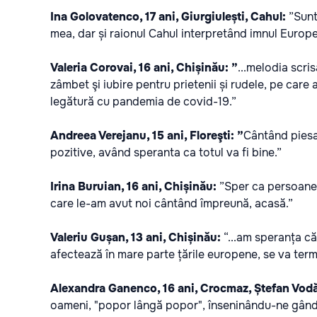
Ina Golovatenco, 17 ani, Giurgiulești, Cahul:
”Sunt
mea, dar și raionul Cahul interpretând imnul Europei
Valeria Corovai, 16 ani, Chișinău: ”
...melodia scris
zâmbet şi iubire pentru prietenii și rudele, pe care
legătură cu pandemia de covid-19.”
Andreea Verejanu, 15 ani, Floreşti: ”
Cântând piesa 
pozitive, având speranta ca totul va fi bine.”
Irina Buruian, 16 ani, Chișinău:
”Sper ca persoanel
care le-am avut noi cântând împreună, acasă.”
Valeriu Gușan, 13 ani, Chișinău:
“...am speranța că
afectează în mare parte țările europene, se va term
Alexandra Ganenco, 16 ani, Crocmaz, Ștefan Vod
oameni, "popor lângă popor", înseninându-ne gândi