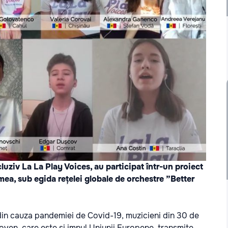
uziv La La Play Voices, au participat într-un proiect
mea, sub egida rețelei globale de orchestre ”Better
 din cauza pandemiei de Covid-19, muzicieni din 30 de
hoven, care este și imnul Uniunii Europene, transmite