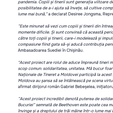
pandemia. Copiii și tinerii sunt generația viitoare d
posibilitatea de a-i ajuta să învețe, să cultive comp
lume mai bună,”
a declarat Desiree Jongsma, Repr
”Este minunat să vezi cum copiii și tinerii din într
momente dificile.
Și sunt convinsă că această perio
către toți copiii și tinerii, care-i modelează și imp
compasiune fiind gata să-și aducă contribuția pent
Ambasadoarea Suediei în Chișinău.
"Acest proiect are rolul de aduce împreună tineri 
scop comun: solidaritatea, unitatea. Mă bucur foart
Naționale de Tineret a Moldovei participă la acest 
Moldova au șansa să se întâlnească pe scena virtual
afirmat dirijorul român Gabriel Bebeșelea, inițiatoru
”Acest proiect incredibil denotă puterea de solida
Bucuriei” semnată de Beethoven este poate cea mai r
învinge și a dreptului de trăi mâine într-o lume mai 