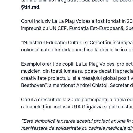
Știri.md
.
Corul incluziv La La Play Voices a fost fondat în 201
împreună cu UNICEF, Fundația Est-Europeană, Suedia,
”Ministerul Educației Culturii și Cercetării încurajea
online a materiilor didactice fiind la domiciliu în c
Exemplul oferit de copiii La La Play Voices, proiect p
muzicieni din toată lumea nu poate decât fi apreci
creativitate proiectului și a mesajului global pozit
Beethoven”, a menționat Andrei Chistol, Secretar de
Corul a crescut de la 20 de participanți la prima ed
raioanele țării, inclusiv UTA Găgăuzia și partea stân
”Este simbolică lansarea acestui proiect anume în 
manifestare de solidaritate cu cadrele medicale din 