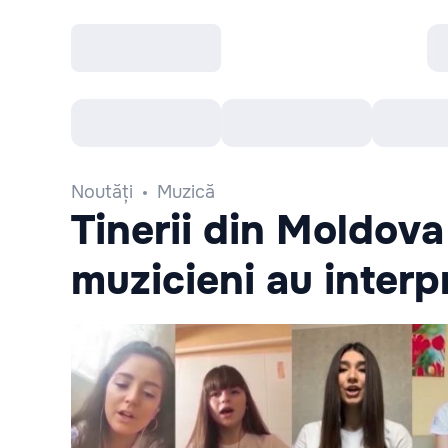
Toate Evenimentele
Afisha Recomandă
Noutăți
Muzică
Tinerii din Moldov
muzicieni au interp