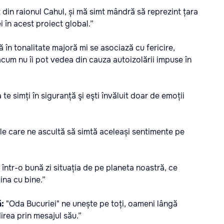
 din raionul Cahul, și mă simt mândră să reprezint țara
 în acest proiect global.”
ă în tonalitate majoră mi se asociază cu fericire,
 acum nu îi pot vedea din cauza autoizolării impuse în
te simți în siguranță şi eşti învăluit doar de emoții
e care ne ascultă să simtă aceleași sentimente pe
 într-o bună zi situația de pe planeta noastră, ce
ina cu bine.”
ă:
"Oda Bucuriei" ne unește pe toți, oameni lângă
rea prin mesajul său.”