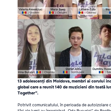
13 adolescenți din Moldova, membri ai corului incl
global care a reunit 140 de muzicieni din toată lu
Together”.
Potrivit comunicatului, în perioada de autoizolare
țări ale lumii au înregistrat „Oda Bucuriei” de Beet