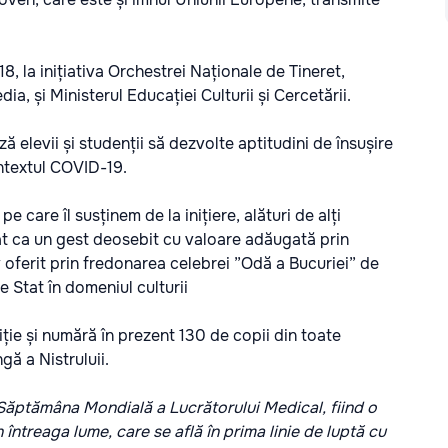
8, la inițiativa Orchestrei Naționale de Tineret,
 și Ministerul Educației Culturii și Cercetării.
ză elevii și studenții să dezvolte aptitudini de însușire
ontextul COVID-19.
e care îl susținem de la inițiere, alături de alți
at ca un gest deosebit cu valoare adăugată prin
iv oferit prin fredonarea celebrei ”Odă a Bucuriei” de
 Stat în domeniul culturii
iție și numără în prezent 130 de copii din toate
gă a Nistruluii.
Săptămâna Mondială a Lucrătorului Medical, fiind o
întreaga lume, care se află în prima linie de luptă cu