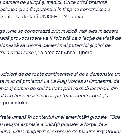
e oameni de știință și medici.
Orice criză prezintă
asiunea și să fie puternici în timp ce construiesc o
ezentantă de Țară UNICEF în Moldova.
eaga lume se conectează prin muzică, mai ales în aceste
adă provocatoare va fi folosită ca o lecție de viață de
ulsionează să devină oameni mai puternici și plini de
ru a salva lumea,”
a precizat Anna Lyberg,
muzicieni de pe toate continentele și de a demonstra un
e mult că proiectul La La Play Voices al Orchestrei de
mesaj comun de solidaritate prin muzică iar tinerii din
ă cu tineri muzicieni de pe toate continentele,"
a
l proiectului.
ritate umană în contextul unei amenințări globale. ”Oda
eușită expresie a unității globale, a forței de a
bună. Aduc mulțumiri și expresie de bucurie inițiatorilor