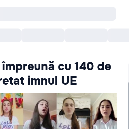
Concerte
Teatru
Arena Chișinău
Filme
a împreună cu 140 de
retat imnul UE