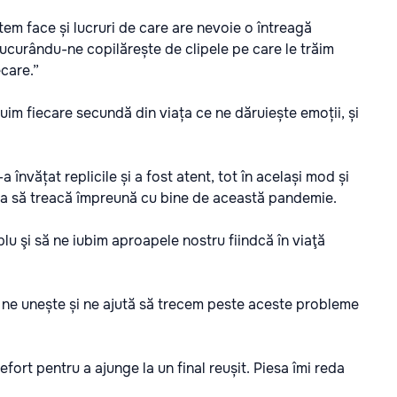
tem face și lucruri de care are nevoie o întreagă
 bucurându-ne copilărește de clipele pe care le trăim
ecare.”
ețuim fiecare secundă din viața ce ne dăruiește emoții, și
-a învățat replicile și a fost atent, tot în același mod și
opa să treacă împreună cu bine de această pandemie.
mplu şi să ne iubim aproapele nostru fiindcă în viaţă
ce ne unește și ne ajută să trecem peste aceste probleme
ort pentru a ajunge la un final reușit. Piesa îmi reda