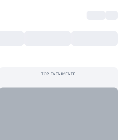
Intră
RU
Voucher Cultural
Top 10
Mai mult
TOP EVENIMENTE