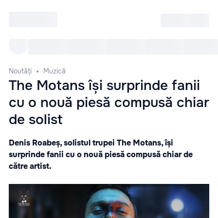
Intră
RU
Toate Evenimentele
Afi
Noutăți
Muzică
The Motans își surprinde fanii
cu o nouă piesă compusă chiar
de solist
Denis Roabeș, solistul trupei The Motans, își
surprinde fanii cu o nouă piesă compusă chiar de
către artist.