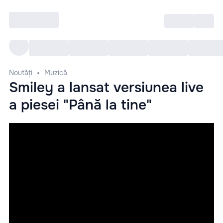
Intră
RU
Toate Evenimentele
Afi
Noutăți
Muzică
Smiley a lansat versiunea live
a piesei "Până la tine"