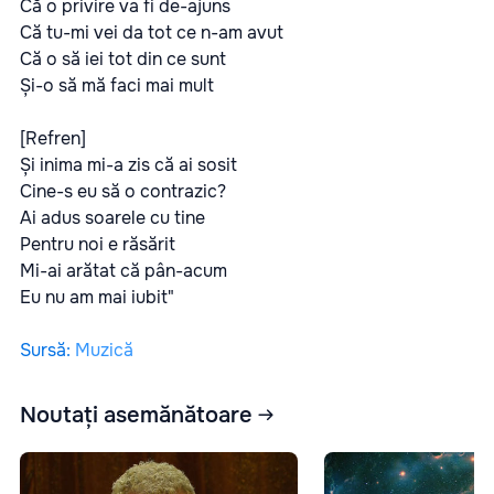
Că o privire va fi de-ajuns
Că tu-mi vei da tot ce n-am avut
Că o să iei tot din ce sunt
Și-o să mă faci mai mult
[Refren]
Și inima mi-a zis că ai sosit
Cine-s eu să o contrazic?
Ai adus soarele cu tine
Pentru noi e răsărit
Mi-ai arătat că pân-acum
Eu nu am mai iubit"
Sursă
:
Muzică
Noutați asemănătoare