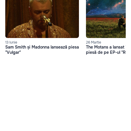
13 Iunie
26 Martie
Sam Smith și Madonna lansează piesa
The Motans a lansat "O
"Vulgar"
piesă de pe EP-ul "Reh