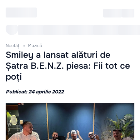
Intră
RU
Toate Evenimentele
Afi
Noutăți
Muzică
Smiley a lansat alături de
Șatra B.E.N.Z. piesa: Fii tot ce
poți
Publicat: 24 aprilie 2022