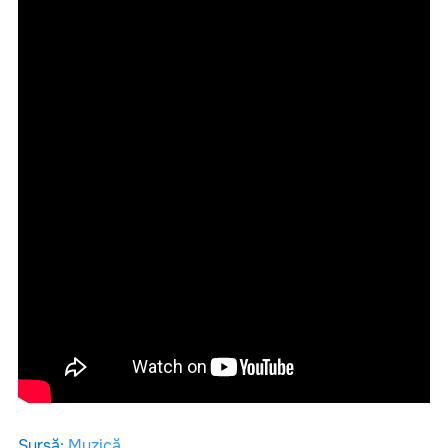
Sursă
:
Muzică