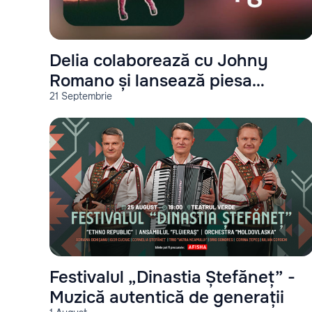
Delia colaborează cu Johny
Romano și lansează piesa
21 Septembrie
"Miami"
Festivalul „Dinastia Ștefăneț” -
Muzică autentică de generații