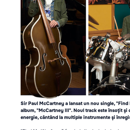
Sir Paul McCartney a lansat un nou single, "Find
album, "McCartney III". Noul track este însoţit şi d
energie, cântând la multiple instrumente şi înregist