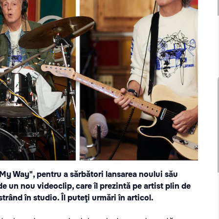
 My Way", pentru a sărbători lansarea noului său
e un nou videoclip, care îl prezintă pe artist plin de
rând în studio. Îl puteţi urmări în articol.