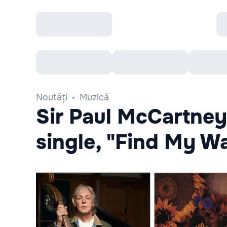
Toate Evenimentele
Afisha Recomandă
Noutăți
Muzică
Sir Paul McCartney
single, "Find My W