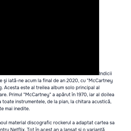
Indicii
 şi iată-ne acum la final de an 2020, cu "McCartney
g. Acesta este al treilea album solo principal al
are. Primul "McCartney" a apărut în 1970, iar al doilea
 toate instrumentele, de la pian, la chitara acustică,
te mai inedite.
noul material discografic rockerul a adaptat cartea sa
tru Netflix. Tot în acest an a lansat şi o variantă