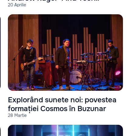
20 Aprilie
Harmony #350"
Explorând sunete noi: povestea
formației Cosmos în Buzunar
28 Martie