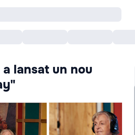
Concerte
Teatru
Arena Chișinău
Filme
 a lansat un nou
ay"