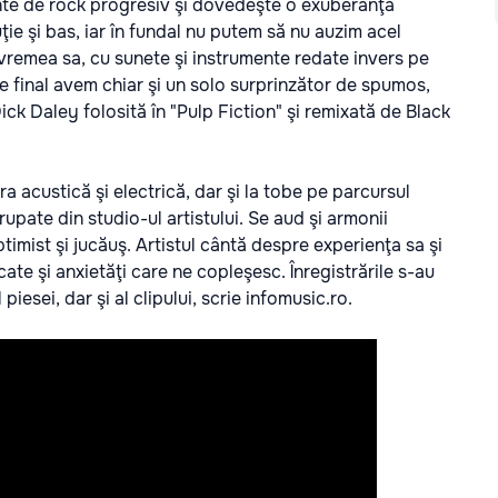
nte de rock progresiv şi dovedeşte o exuberanţă
ţie şi bas, iar în fundal nu putem să nu auzim acel
 vremea sa, cu sunete şi instrumente redate invers pe
re final avem chiar şi un solo surprinzător de spumos,
ick Daley folosită în "Pulp Fiction" şi remixată de Black
a acustică şi electrică, dar şi la tobe pe parcursul
upate din studio-ul artistului. Se aud şi armonii
timist şi jucăuş. Artistul cântă despre experienţa sa şi
ate şi anxietăţi care ne copleşesc. Înregistrările s-au
piesei, dar şi al clipului, scrie
infomusic.ro.