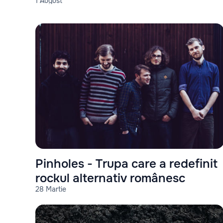
1 August
Pinholes - Trupa care a redefinit
rockul alternativ românesc
28 Martie