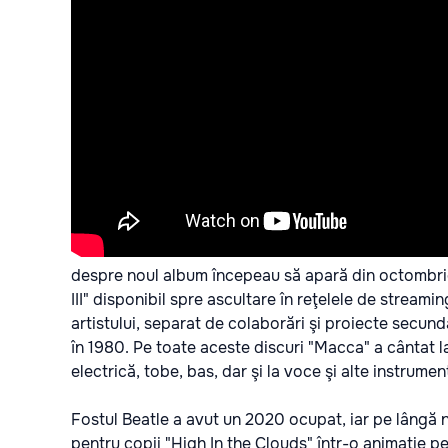
despre noul album începeau să apară din octombrie
III" disponibil spre ascultare în reţelele de streamin
artistului, separat de colaborări şi proiecte secund
în 1980. Pe toate aceste discuri "Macca" a cântat la
electrică, tobe, bas, dar şi la voce şi alte instrumen
Fostul Beatle a avut un 2020 ocupat, iar pe lângă 
pentru copii "High In the Clouds" într-o animaţie pen