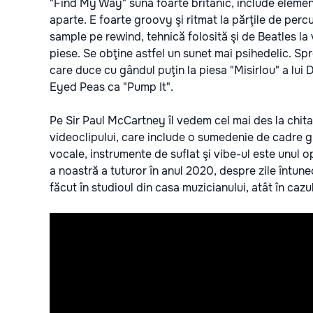
"Find My Way" sună foarte britanic, include eleme
aparte. E foarte groovy şi ritmat la părţile de percu
sample pe rewind, tehnică folosită şi de Beatles la
piese. Se obţine astfel un sunet mai psihedelic. Sp
care duce cu gândul puţin la piesa "Misirlou" a lui D
Eyed Peas ca "Pump It".
Pe Sir Paul McCartney îl vedem cel mai des la chitar
videoclipului, care include o sumedenie de cadre gr
vocale, instrumente de suflat şi vibe-ul este unul op
a noastră a tuturor în anul 2020, despre zile întunec
făcut în studioul din casa muzicianului, atât în cazul 