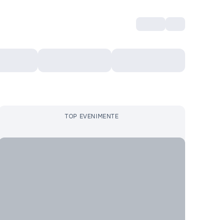
Intră
RU
Voucher Cultural
Top 10
Mai mult
TOP EVENIMENTE