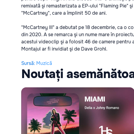
remixată şi remasterizata a EP-ului "Flaming Pie" şi 
"McCartney", care a împlinit 50 de ani.
"McCartney III" a debutat pe 18 decembrie, ca o col
din 2020. A se remarca şi un nume mare în proiect
acestui videoclip şi a folosit 46 de camere pentru a
Montajul ar fi invidiat şi de Dave Grohl.
Sursă
:
Muzică
Noutați asemănăto