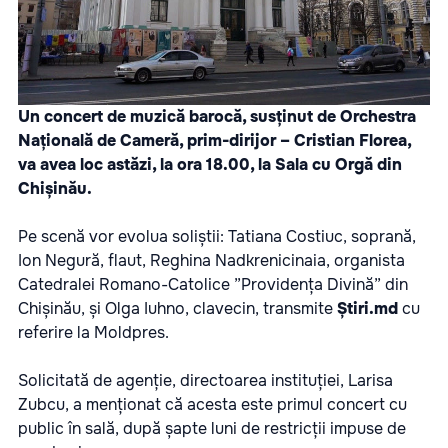
Un concert de muzică barocă, susținut de Orchestra
Națională de Cameră, prim-dirijor – Cristian Florea,
va avea loc astăzi, la ora 18.00, la Sala cu Orgă din
Chișinău.
Pe scenă vor evolua soliștii: Tatiana Costiuc, soprană,
Ion Negură, flaut, Reghina Nadkrenicinaia, organista
Catedralei Romano-Catolice ”Providența Divină” din
Chișinău, și Olga Iuhno, clavecin, transmite
Știri.md
cu
referire la
Moldpres
.
Solicitată de agenție, directoarea instituției, Larisa
Zubcu, a menționat că acesta este primul concert cu
public în sală, după șapte luni de restricții impuse de