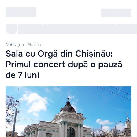
Intră
RU
Toate Evenimentele
Afi
Noutăți
Muzică
Sala cu Orgă din Chișinău:
Primul concert după o pauză
de 7 luni