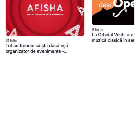
8 Iunie
La Orheiul Vechi are les
muzică clasică în aer 
31 Iulie
Tot ce trebuie să știi dacă ești
organizator de evenimente -
Afisha.md