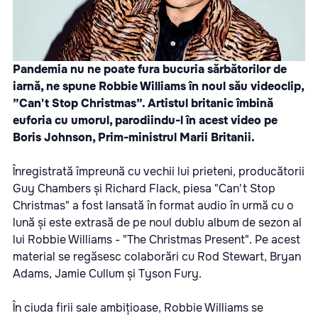
Pandemia nu ne poate fura bucuria sărbătorilor de
iarnă, ne spune Robbie Williams în noul său videoclip,
”Can't Stop Christmas”. Artistul britanic îmbină
euforia cu umorul, parodiindu-l în acest video pe
Boris Johnson, Prim-ministrul Marii Britanii.
Înregistrată împreună cu vechii lui prieteni, producătorii
Guy Chambers și Richard Flack, piesa "Can't Stop
Christmas" a fost lansată în format audio în urmă cu o
lună și este extrasă de pe noul dublu album de sezon al
lui Robbie Williams - "The Christmas Present". Pe acest
material se regăsesc colaborări cu Rod Stewart, Bryan
Adams, Jamie Cullum și Tyson Fury.
În ciuda firii sale ambițioase, Robbie Williams se