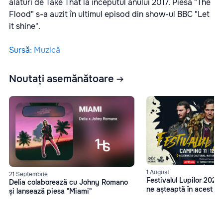
alături de Take That la începutul anului 2017. Piesa "The
Flood" s-a auzit în ultimul episod din show-ul BBC "Let
it shine".
Sursă
:
Muzică
Noutați asemănătoare
1 August
21 Septembrie
Festivalul Lupilor 2023
Delia colaborează cu Johny Romano
ne așteaptă în acest an
și lansează piesa "Miami"