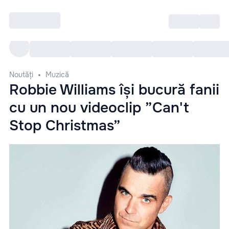
Intră
RU
Toate Evenimentele
Afi
Noutăți
Muzică
Robbie Williams își bucură fanii
cu un nou videoclip ”Can't
Stop Christmas”