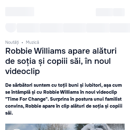
Intră
RU
Toate Evenimentele
Afi
Noutăți
Muzică
Robbie Williams apare alături
de soția și copiii săi, în noul
videoclip
De sărbători suntem cu toții buni și iubitori, așa cum
se întâmplă și cu Robbie Williams în noul videoclip
"Time For Change". Surprins în postura unui familist
convins, Robbie apare în clip alături de soția și copiii
săi.