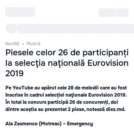
Intră
RU
Toate Evenimentele
Afi
Noutăți
Muzică
Piesele celor 26 de participanți
la selecţia naţională Eurovision
2019
Pe YouTube au apărut cele 28 de melodii care au fost
înscrise în cadrul selecției naţionale Eurovision 2019.
În total la concurs participă 26 de concurenți, doi
dintre aceștia au prezentat 2 piese, notează
diez.md.
Ala Zasmenco (Motreac) – Emergency