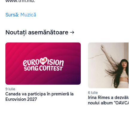
www.trm.md
.
Sursă
:
Muzică
Noutați asemănătoare
9 Iulie
6 Iulie
Canada va participa în premieră la
Irina Rimes a dezvăluit 
Eurovision 2027
noului album "OAVCAM